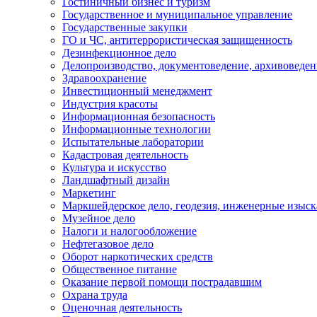
Гостиничный бизнес и туризм
Государственное и муниципальное управление
Государственные закупки
ГО и ЧС, антитеррористическая защищенность
Дезинфекционное дело
Делопроизводство, документоведение, архивоведен
Здравоохранение
Инвестиционный менеджмент
Индустрия красоты
Информационная безопасность
Информационные технологии
Испытательные лаборатории
Кадастровая деятельность
Культура и искусство
Ландшафтный дизайн
Маркетинг
Маркшейдерское дело, геодезия, инженерные изыс
Музейное дело
Налоги и налогообложение
Нефтегазовое дело
Оборот наркотических средств
Общественное питание
Оказание первой помощи пострадавшим
Охрана труда
Оценочная деятельность