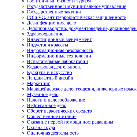
Гостиничный бизнес и туризм
Государственное и муниципальное управление
Государственные закупки
ГО и ЧС, антитеррористическая защищенность
Дезинфекционное дело
Делопроизводство, документоведение, архивоведен
Здравоохранение
Инвестиционный менеджмент
Индустрия красоты
Информационная безопасность
Информационные технологии
Испытательные лаборатории
Кадастровая деятельность
Культура и искусство
Ландшафтный дизайн
Маркетинг
Маркшейдерское дело, геодезия, инженерные изыс
Музейное дело
Налоги и налогообложение
Нефтегазовое дело
Оборот наркотических средств
Общественное питание
Оказание первой помощи пострадавшим
Охрана труда
Оценочная деятельность